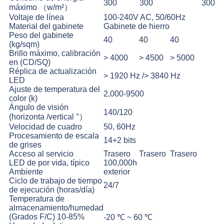
300
300
300
máximo （w/m²）
Voltaje de línea
100-240V AC, 50/60Hz
Material del gabinete
Gabinete de hierro
Peso del gabinete
40
40
40
(kg/sqm)
Brillo máximo, calibración
> 4000
> 4500
> 5000
en (CD/SQ)
Réplica de actualización
> 1920 Hz /> 3840 Hz
LED
Ajuste de temperatura del
2,000-9500
color (k)
Ángulo de visión
140/120
(horizonta /vertical °）
Velocidad de cuadro
50, 60Hz
Procesamiento de escala
14+2 bits
de grises
Acceso al servicio
Trasero
Trasero
Trasero
LED de por vida, típico
100,000h
Ambiente
exterior
Ciclo de trabajo de tiempo
24/7
de ejecución (horas/día)
Temperatura de
almacenamiento/humedad
(Grados F/C) 10-85%
-20 ℃ ~ 60 ℃