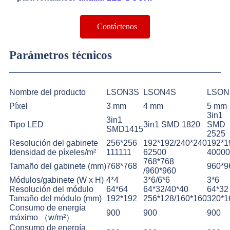
Contáctenos
Parámetros técnicos
Nombre del producto
LSON3S
LSON4S
LSON
Píxel
3 mm
4 mm
5 mm
3in1
3in1
Tipo LED
3in1 SMD 1820
SMD
SMD1415
2525
Resolución del gabinete
256*256
192*192/240*240
192*1
Idensidad de píxeles/m²
111111
62500
40000
768*768
Tamaño del gabinete (mm)
768*768
960*9
/960*960
Módulos/gabinete (W x H)
4*4
3*6/6*6
3*6
Resolución del módulo
64*64
64*32/40*40
64*32
Tamaño del módulo (mm)
192*192
256*128/160*160
320*1
Consumo de energía
900
900
900
máximo （w/m²）
Consumo de energía