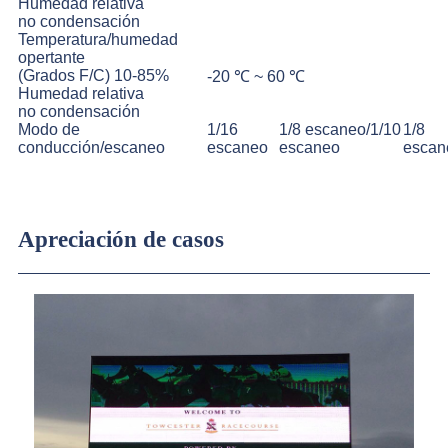
Humedad relativa
no condensación
Temperatura/humedad
opertante
(Grados F/C) 10-85%
-20 ℃ ~ 60 ℃
Humedad relativa
no condensación
Modo de
1/16
1/8 escaneo/1/10
1/8
conducción/escaneo
escaneo
escaneo
escan
Apreciación de casos